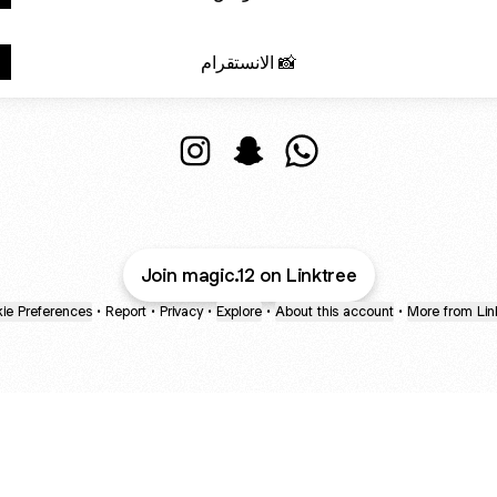
الانستقرام 📸
@magic.12 Instagram
@magic.12 Snapchat
@magic.12 WhatsApp
Join magic.12 on Linktree
ie Preferences
•
Report
•
Privacy
•
Explore
•
About this account
•
More from Lin