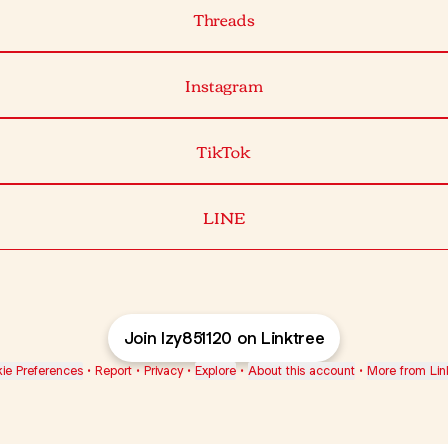
Threads
Instagram
TikTok
LINE
Join lzy851120 on Linktree
ie Preferences
•
Report
•
Privacy
•
Explore
•
About this account
•
More from Lin