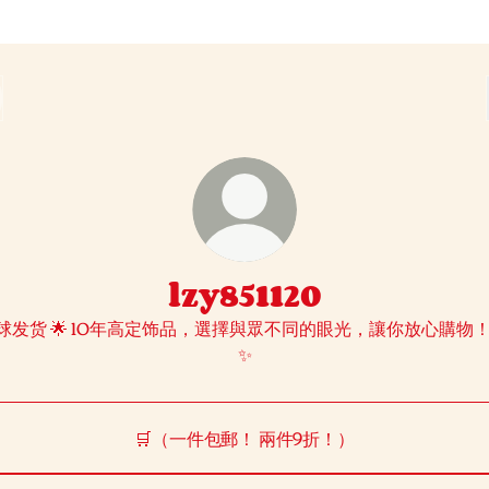
lzy851120
球发货 🌟 10年高定饰品，選擇與眾不同的眼光，讓你放心購物！ 
✨
🛒（一件包郵！ 兩件9折！）