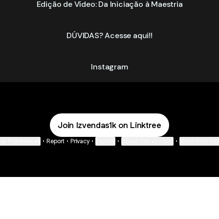
Edição de Vídeo: Da Iniciação à Maestria
DÚVIDAS? Acesse aqui!!
Instagram
Join lzvendas1k on Linktree
ie Preferences
•
Report
•
Privacy
•
Explore
•
About this account
•
More from Lin