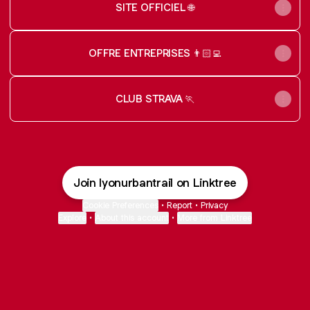
SITE OFFICIEL 🌐
OFFRE ENTREPRISES 👨🏻‍💻
CLUB STRAVA 🏃
Join lyonurbantrail on Linktree
Cookie Preferences
•
Report
•
Privacy
Explore
•
About this account
•
More from Linktree