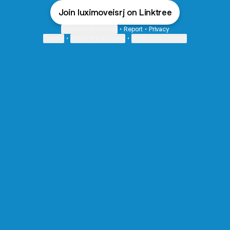
Join luximoveisrj on Linktree
Cookie Preferences
•
Report
•
Privacy
Explore
•
About this account
•
More from Linktree