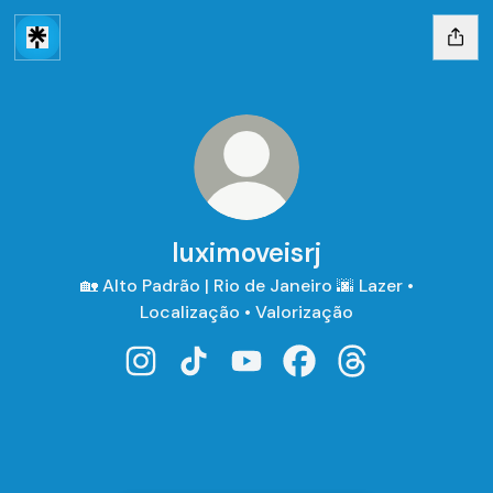
luximoveisrj
🏡 Alto Padrão | Rio de Janeiro 🌆 Lazer •
Localização • Valorização
luximoveisrj Instagram
luximoveisrj TikTok
luximoveisrj YouTube
luximoveisrj Facebook
luximoveisrj Thr