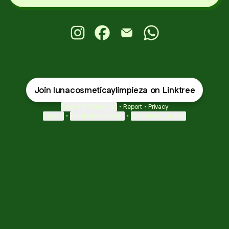
Luna Cosmetica&Limpieza Instagram
Luna Cosmetica&Limpieza Face
Luna Cosmetica&Limpieza
Luna Cosmetica&Li
Join lunacosmeticaylimpieza on Linktree
Cookie Preferences
•
Report
•
Privacy
Explore
•
About this account
•
More from Linktree