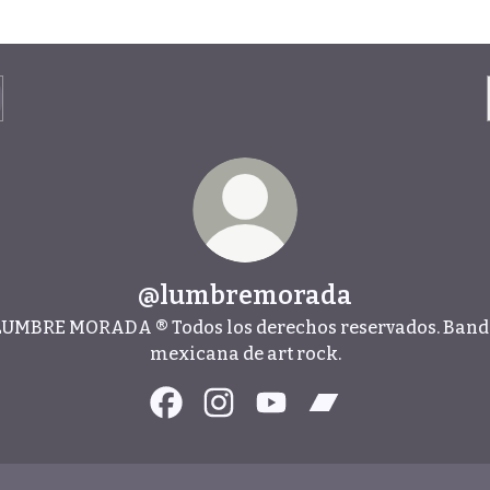
@lumbremorada
LUMBRE MORADA ® Todos los derechos reservados. Band
mexicana de art rock.
@lumbremorada Facebook
@lumbremorada Instagram
@lumbremorada YouTub
@lumbremorada 