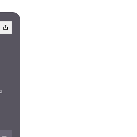
a
e
Bandcamp