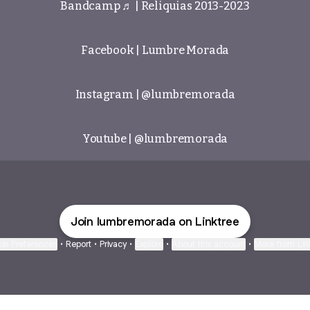
Bandcamp ♬ | Reliquias 2013-2023
Facebook | Lumbre Morada
Instagram | @lumbremorada
Youtube | @lumbremorada
Join lumbremorada on Linktree
ie Preferences
•
Report
•
Privacy
•
Explore
•
About this account
•
More from Lin