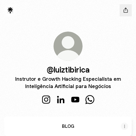
@luiztibirica
Instrutor e Growth Hacking Especialista em
Inteligência Artificial para Negócios
@luiztibirica Instagram
@luiztibirica LinkedIn
@luiztibirica YouTube
@luiztibirica Whats
BLOG