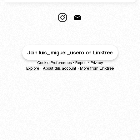
@luis_miguel_usero Instagram
@luis_miguel_usero Email
Join luis_miguel_usero on Linktree
Cookie Preferences
•
Report
•
Privacy
Explore
•
About this account
•
More from Linktree