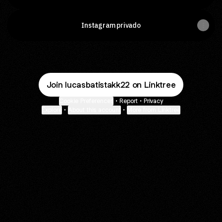
Instagram privado
Join lucasbatistakk22 on Linktree
Cookie Preferences
•
Report
•
Privacy
Explore
•
About this account
•
More from Linktree