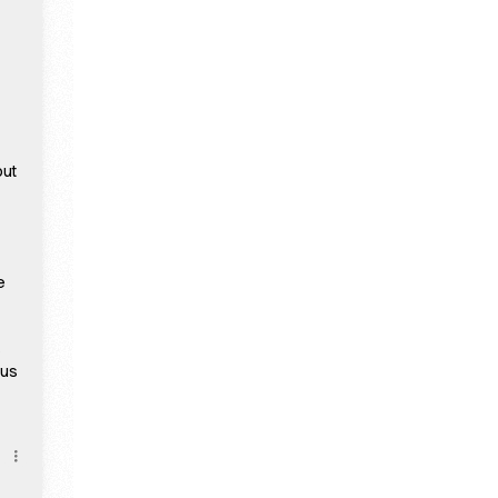
but
e
s
ous