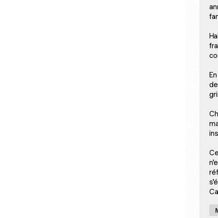
an
fa
Ha
fr
co
En
de
gr
Ch
ma
in
Ce
n'
ré
s'
Ca