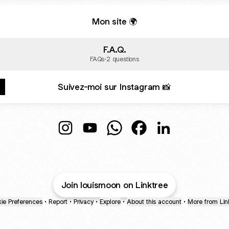
Mon site 🌍
F.A.Q.
FAQs
·
2 questions
Suivez-moi sur Instagram 📸
Louis Ruiz Instagram
Louis Ruiz YouTube
Louis Ruiz WhatsApp
Louis Ruiz Facebook
Louis Ruiz Linke
Join louismoon on Linktree
ie Preferences
•
Report
•
Privacy
•
Explore
•
About this account
•
More from Lin