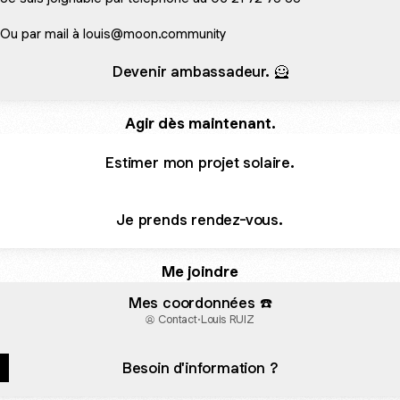
 Ou par mail à louis@moon.community
ntactez moi dès aujourd'hui !
Devenir ambassadeur. 🦸
uis Ruiz de MOON 🌙
Agir dès maintenant.
More
Estimer mon projet solaire.
Je prends rendez-vous.
Me joindre
Mes coordonnées ☎️
Contact
·
Louis RUIZ
Besoin d'information ?