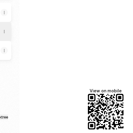
dIn
View on mobile
ktree