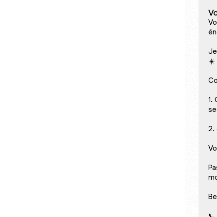
Vo
Vo
én
Je
☀️
Co
1.
se
2.
Vo
Pa
mo
Be
📞