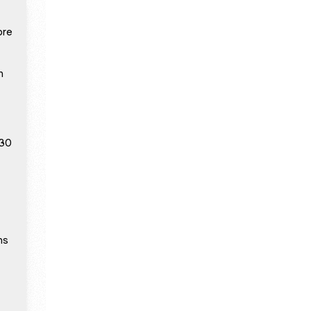
pre
n
 30
ns