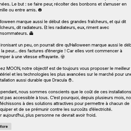
nées. Le but : se faire peur, récolter des bonbons et s'amuser en
mille ou entre amis. 🎃
lloween marque aussi le début des grandes fraîcheurs, et qui dit
aîcheurs, dit radiateurs. Et les radiateurs, eux, riment avec
nsommateurs. 👻
 ironisant un peu, on pourrait dire qu'Halloween marque aussi le dé
 la peur... des factures d'énergie ! Car elles vont commencer à
imper à une vitesse effrayante. 🧟
ez MOON, notre objectif est de toujours vous proposer le meilleur
tériel et les technologies les plus avancées sur le marché pour un
stallation aussi durable que Dracula 🧛.
pendant, nous sommes conscients que le coût de ces installation
est pas accessible à tous. C'est pourquoi, depuis plusieurs mois, n
fléchissons à des solutions attractives pour permettre à chacun de
équiper et de se prémunir contre les surcoûts d'électricité.
r aujourd'hui, plus personne ne devrait avoir froid.
More