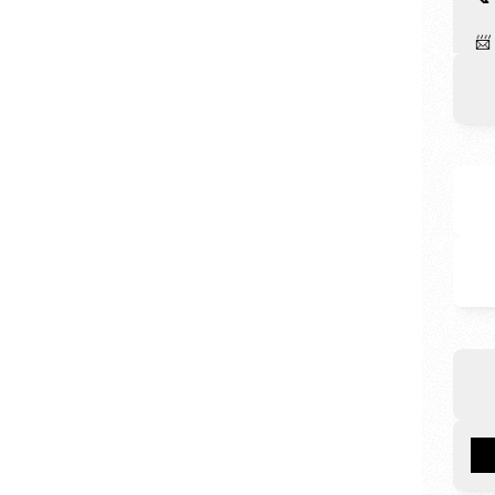
📨
Co
Lo