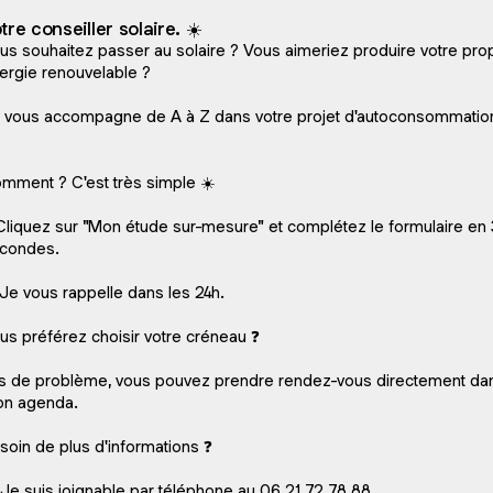
tre conseiller solaire. ☀️
us souhaitez passer au solaire ? Vous aimeriez produire votre pro
ergie renouvelable ?
 vous accompagne de A à Z dans votre projet d'autoconsommatio
mment ? C'est très simple ☀️
 Cliquez sur "Mon étude sur-mesure" et complétez le formulaire en
condes.
 Je vous rappelle dans les 24h.
us préférez choisir votre créneau ❓
s de problème, vous pouvez prendre rendez-vous directement da
n agenda.
soin de plus d'informations ❓
 Je suis joignable par téléphone au 06 21 72 78 88