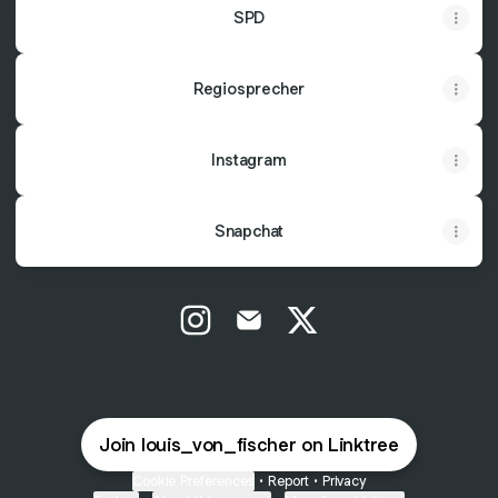
SPD
Regiosprecher
Instagram
Snapchat
@louis_von_fischer Instagram
@louis_von_fischer Email
@louis_von_fischer X
Join louis_von_fischer on Linktree
Cookie Preferences
•
Report
•
Privacy