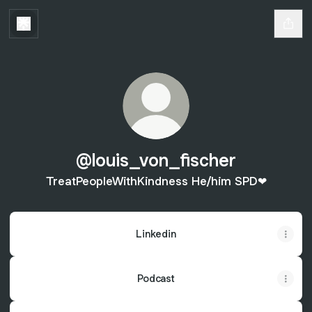
@louis_von_fischer
TreatPeopleWithKindness He/him SPD❤
Linkedin
Podcast