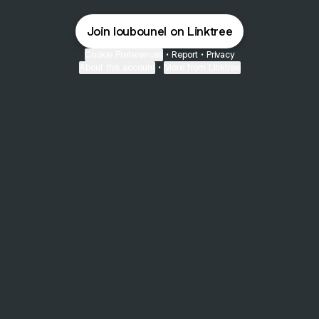
Join loubounel on Linktree
Cookie Preferences
•
Report
•
Privacy
About this account
•
More from Linktree