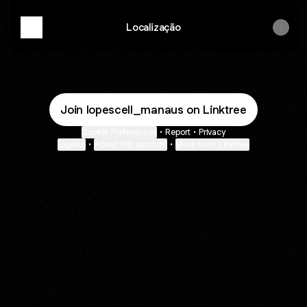
Localização
Join lopescell_manaus on Linktree
Cookie Preferences
•
Report
•
Privacy
Explore
•
About this account
•
More from Linktree