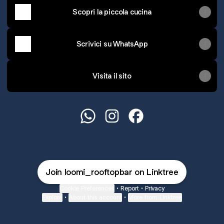
Scopri la piccola cucina
Scrivici su WhatsApp
Visita il sito
@loomi_rooftopbar WhatsApp
@loomi_rooftopbar Instagra
@loomi_rooftopbar F
Join loomi_rooftopbar on Linktree
Cookie Preferences
•
Report
•
Privacy
Explore
•
About this account
•
More from Linktree