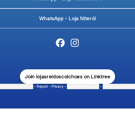
WhatsApp - Loja Niterói
Rei dos Colchões Facebook
Rei dos Colchões Instagr
Join lojasreidoscolchoes on Linktree
Cookie Preferences
•
Report
•
Privacy
•
About this account
•
More from Linktre