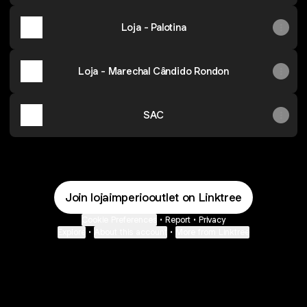
Loja - Palotina
Loja - Marechal Cândido Rondon
SAC
Join lojaimperiooutlet on Linktree
Cookie Preferences
•
Report
•
Privacy
Explore
•
About this account
•
More from Linktree