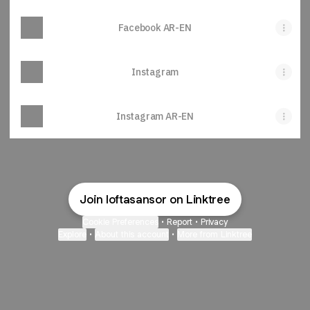
Facebook AR-EN
Instagram
Instagram AR-EN
Join loftasansor on Linktree
Cookie Preferences
•
Report
•
Privacy
Explore
•
About this account
•
More from Linktree