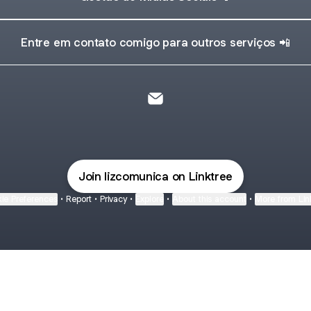
Entre em contato comigo para outros serviços 📲
@lizcomunica Email
Join lizcomunica on Linktree
ie Preferences
•
Report
•
Privacy
•
Explore
•
About this account
•
More from Lin