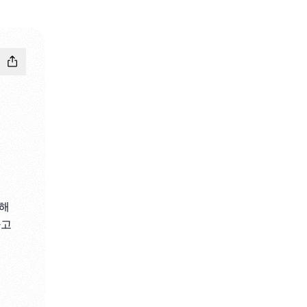
문해
사고
e