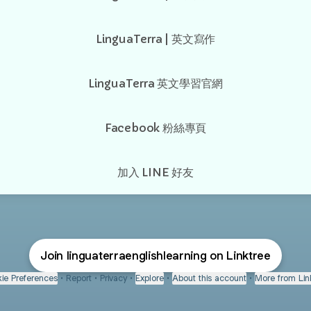
LinguaTerra | 英文寫作
LinguaTerra 英文學習官網
Facebook 粉絲專頁
加入 LINE 好友
Join linguaterraenglishlearning on Linktree
ie Preferences
•
Report
•
Privacy
•
Explore
•
About this account
•
More from Lin