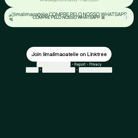
COMPRE PELO NOSSO WHATSAPP 🎀
COMPRE PELO NOSSO WHATSAPP 🎀
Join limalimaoatelie on Linktree
Cookie Preferences
•
Report
•
Privacy
Explore
•
About this account
•
More from Linktree