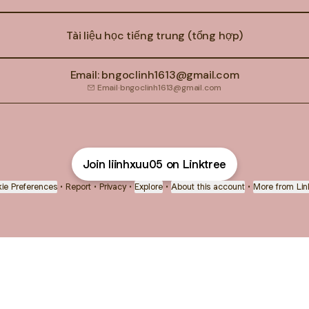
Tài liệu học tiếng trung (tổng hợp)
Email: bngoclinh1613@gmail.com
Email
·
bngoclinh1613@gmail.com
Join liinhxuu05 on Linktree
ie Preferences
•
Report
•
Privacy
•
Explore
•
About this account
•
More from Lin