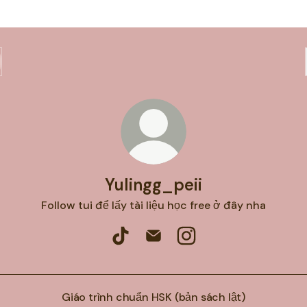
Yulingg_peii
Follow tui để lấy tài liệu học free ở đây nha
Yulingg_peii TikTok
Yulingg_peii Email
Yulingg_peii Instagram
Giáo trình chuẩn HSK (bản sách lật)