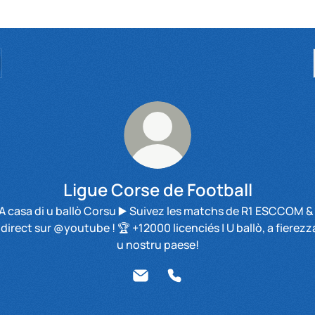
Ligue Corse de Football
 A casa di u ballò Corsu ▶️ Suivez les matchs de R1 ESCCOM &
direct sur @youtube ! 🏆 +12000 licenciés | U ballò, a fierezz
u nostru paese!
Ligue Corse de Football Email
Ligue Corse de Football Ph