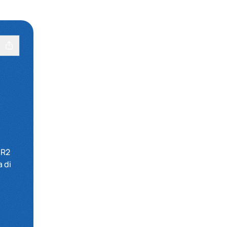
 R2
a di
one