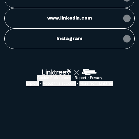
www.linkedin.com
Instagram
Cookie Preferences
•
Report
•
Privacy
Explore
•
About this account
•
More from Linktree