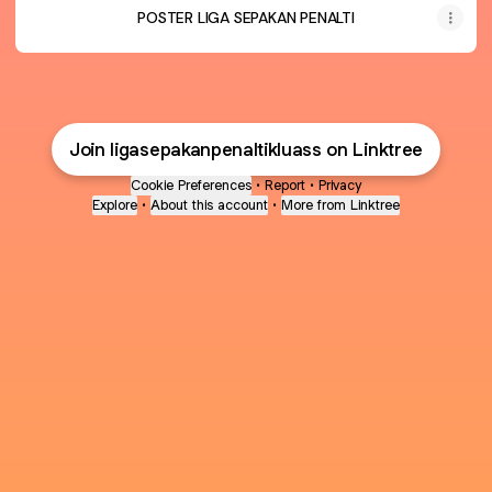
POSTER LIGA SEPAKAN PENALTI
Join ligasepakanpenaltikluass on Linktree
Cookie Preferences
•
Report
•
Privacy
Explore
•
About this account
•
More from Linktree