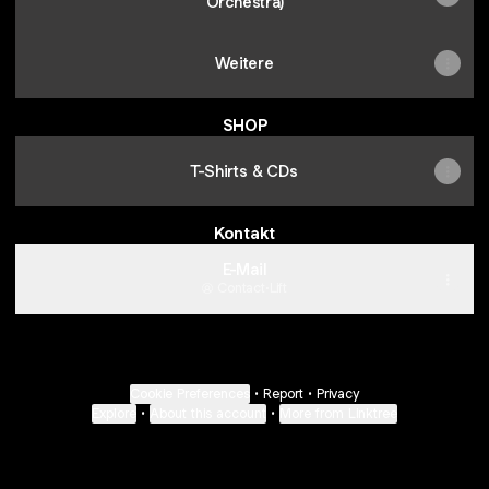
Orchestra)
Weitere
SHOP
T-Shirts & CDs
Kontakt
E-Mail
Contact
·
Lift
Cookie Preferences
•
Report
•
Privacy
Explore
•
About this account
•
More from Linktree