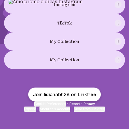
Instagram
TikTok
My Collection
My Collection
Join lidianabh28 on Linktree
Cookie Preferences
•
Report
•
Privacy
Explore
•
About this account
•
More from Linktree