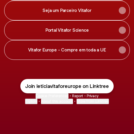
Seja um Parceiro Vitafor
Portal Vitafor Science
Vitafor Europe - Compre em toda a UE
Join leticiavitaforeurope on Linktree
Cookie Preferences
•
Report
•
Privacy
Explore
•
About this account
•
More from Linktree