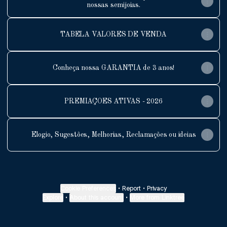
nossas semijoias.
TABELA VALORES DE VENDA
Conheça nossa GARANTIA de 3 anos!
PREMIAÇÕES ATIVAS - 2026
Elogio, Sugestões, Melhorias, Reclamações ou ideias
Cookie Preferences
•
Report
•
Privacy
Explore
•
About this account
•
More from Linktree