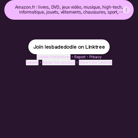
Amazon.fr : livres, DVD, jeux vidéo, musique, high-tech,
informatique, jouets, vêtements, chaussures, sport,
bricolage, maison, beauté, puériculture, épicerie et plus
encore !
Join lesbadedodie on Linktree
Cookie Preferences
•
Report
•
Privacy
Explore
•
About this account
•
More from Linktree