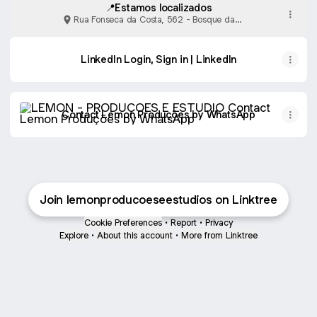
📍Estamos localizados
Rua Fonseca da Costa, 562 - Bosque da
Saúde, São Paulo
LinkedIn Login, Sign in | LinkedIn
Contact Lemon Produções by WhatsApp
Contact Lemon Produções by WhatsApp
Join lemonproducoeseestudios on Linktree
Cookie Preferences
•
Report
•
Privacy
Explore
•
About this account
•
More from Linktree