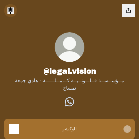
@legal.vision
مــؤســســة قــانــونــيــة كــامــلــــــة - هادي جمعة
تمساح
@legal.vision WhatsApp
اللوكيشن