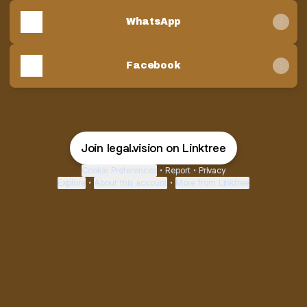
WhatsApp
Facebook
Join legal.vision on Linktree
Cookie Preferences
•
Report
•
Privacy
Explore
•
About this account
•
More from Linktree