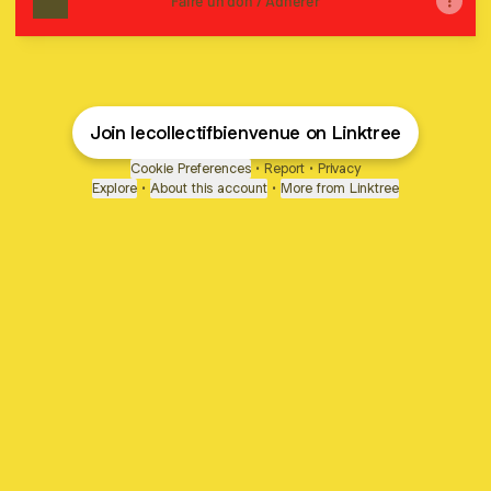
Faire un don / Adhérer
Join lecollectifbienvenue on Linktree
Cookie Preferences
•
Report
•
Privacy
Explore
•
About this account
•
More from Linktree