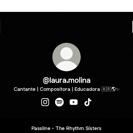
@laura.molina
Cantante | Compositora | Educadora 🇦🇷🌎✨
@laura.molina Instagram
@laura.molina Spotify
@laura.molina YouTube
@laura.molina TikTo
Passline - The Rhythm Sisters