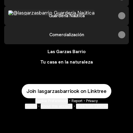
Guardería Naútica
Guardería Naútica
Comercialización
Las Garzas Barrio
Tu casa en la naturaleza
Join lasgarzasbarriook on Linktree
Cookie Preferences
•
Report
•
Privacy
Explore
•
About this account
•
More from Linktree