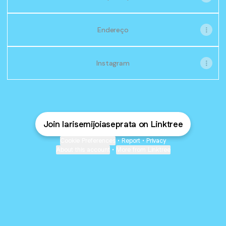
Endereço
Instagram
Join larisemijoiaseprata on Linktree
Cookie Preferences
•
Report
•
Privacy
About this account
•
More from Linktree