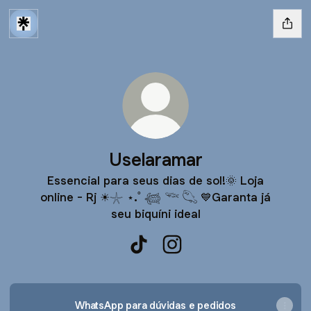
Uselaramar
Essencial para seus dias de sol!🌞 Loja
online - Rj ☀︎︎𓇼 ⋆.˚ 𓆉 𓆝 𓆡 💙Garanta já
seu biquíni ideal
Uselaramar TikTok
Uselaramar Instagram
WhatsApp para dúvidas e pedidos