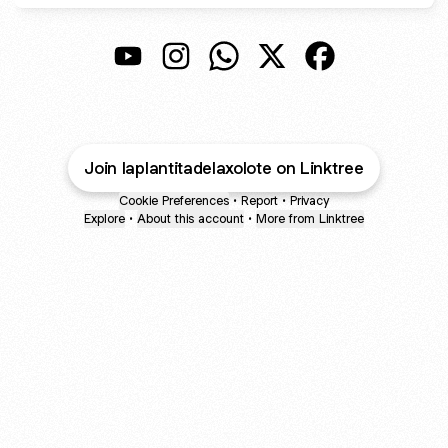
@laplantitadelaxolote YouTube
@laplantitadelaxolote Instagram
@laplantitadelaxolote Whats
@laplantitadelaxolote X
@laplantitadelax
Join laplantitadelaxolote on Linktree
Cookie Preferences
•
Report
•
Privacy
Explore
•
About this account
•
More from Linktree