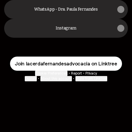
WhatsApp - Dra. Paula Fernandes
Instagram
Join lacerdafernandesadvocacia on Linktree
Cookie Preferences
•
Report
•
Privacy
Explore
•
About this account
•
More from Linktree