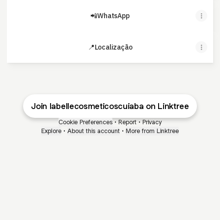
📲WhatsApp
📍Localização
Join labellecosmeticoscuiaba on Linktree
Cookie Preferences
•
Report
•
Privacy
Explore
•
About this account
•
More from Linktree