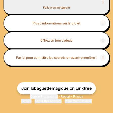
Follow on Instagram
Plus d'informations sur le projet
Offrez un bon cadeau
Par ici pour connaître les secrets en avant-première !
Join labaguettemagique on Linktree
Cookie Preferences
•
Report
•
Privacy
Explore
•
About this account
•
More from Linktree