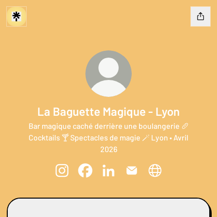
La Baguette Magique - Lyon
Bar magique caché derrière une boulangerie 🥖
Cocktails 🍸 Spectacles de magie 🪄 Lyon • Avril
2026
La Baguette Magique - Lyon Instagram
La Baguette Magique - Lyon Facebook
La Baguette Magique - Lyon Lin
La Baguette Magique - L
La Baguette Magiq
Suivez l'ouverture sur
Suivez l'ouverture sur
baguette.magique.lyon ‧ 6.7K followers