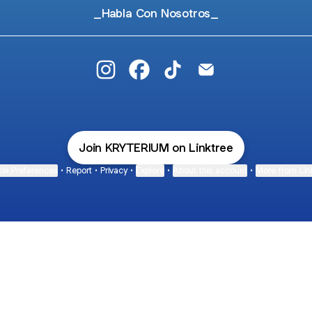
_Habla Con Nosotros_
@KRYTERIUM_ Instagram
@KRYTERIUM_ Facebook
@KRYTERIUM_ TikTok
@KRYTERIUM_ Ema
Join KRYTERIUM on Linktree
ie Preferences
•
Report
•
Privacy
•
Explore
•
About this account
•
More from Lin