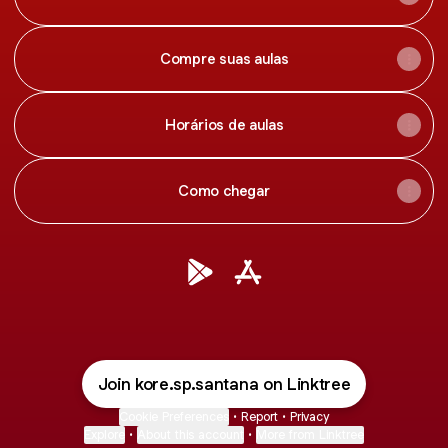
Compre suas aulas
Horários de aulas
Como chegar
@kore.sp.santana Google Play S
@kore.sp.santana Apple A
Join kore.sp.santana on Linktree
Cookie Preferences
•
Report
•
Privacy
Explore
•
About this account
•
More from Linktree