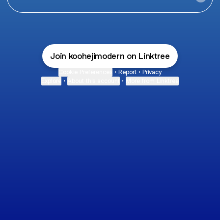
Join koohejimodern on Linktree
Cookie Preferences
•
Report
•
Privacy
Explore
•
About this account
•
More from Linktree