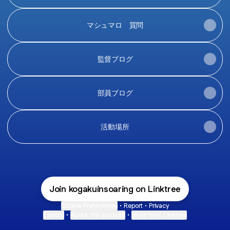
マシュマロ 質問
監督ブログ
部員ブログ
活動場所
Join kogakuinsoaring on Linktree
Cookie Preferences
•
Report
•
Privacy
Explore
•
About this account
•
More from Linktree