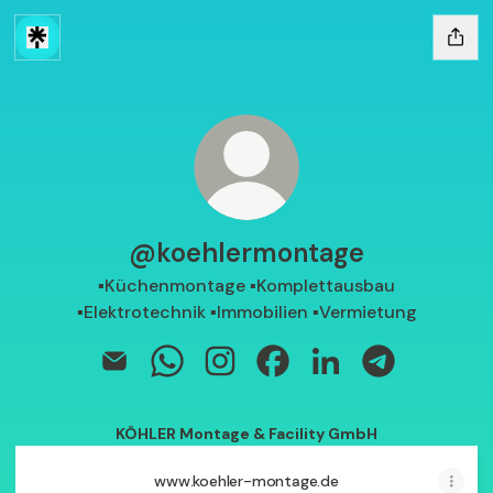
@koehlermontage
▪️Küchenmontage ▪️Komplettausbau
▪️Elektrotechnik ▪️Immobilien ▪️Vermietung
@koehlermontage Email
@koehlermontage WhatsApp
@koehlermontage Instagram
@koehlermontage Facebo
@koehlermontage L
@koehlermon
KÖHLER Montage & Facility GmbH
www.koehler-montage.de