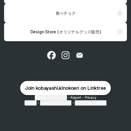
食べチョク
Design Store (オリジナルグッズ販売)
小林きのこ園 Facebook
小林きのこ園 Instagram
小林きのこ園 Email
Join kobayashi.kinokoen on Linktree
Cookie Preferences
•
Report
•
Privacy
Explore
•
About this account
•
More from Linktree