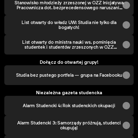
Stanowisko młodzieży zrzeszonej w OZZ Inicjatywa
Pracownicza dot. bezprecedensowego naruszania
autonomii polskich uczelni
List otwarty do władz UW: Studia nie tylko dla
bogatych!
List otwarty do ministra nauki ws. pominięcia
studentek i studentów zrzeszonych w OZZ
Inicjatywa Pracownicza
Dołącz do otwartej grupy!
Studia bez pustego portfela — grupa na Facebooku
Niezależna gazeta studencka
Alarm Studencki 4: Rok studenckich okupacji
Alarm Studencki 3: Samorządy próżnują, studenci
okupują!