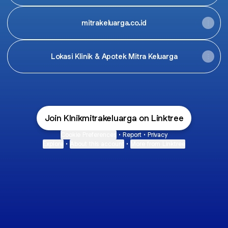
mitrakeluarga.co.id
Lokasi Klinik & Apotek Mitra Keluarga
Join Klnikmitrakeluarga on Linktree
Cookie Preferences
•
Report
•
Privacy
Explore
•
About this account
•
More from Linktree